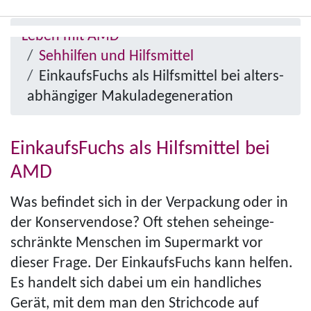
Direkt
Pfad­
zum
Leben mit AMD
Menü
na­
Inhalt
Sehhilfen und Hilfsmittel
anzeigen/ausblenden
vi­
EinkaufsFuchs als Hilfsmittel bei alters­
ga­
abhän­giger Makula­degeneration
tion
EinkaufsFuchs als Hilfsmittel bei
AMD
Was befindet sich in der Verpackung oder in
der Konservendose? Oft stehen seh­ein­ge­
schränkte Menschen im Supermarkt vor
dieser Frage. Der EinkaufsFuchs kann helfen.
Es handelt sich dabei um ein handliches
Gerät, mit dem man den Strichcode auf