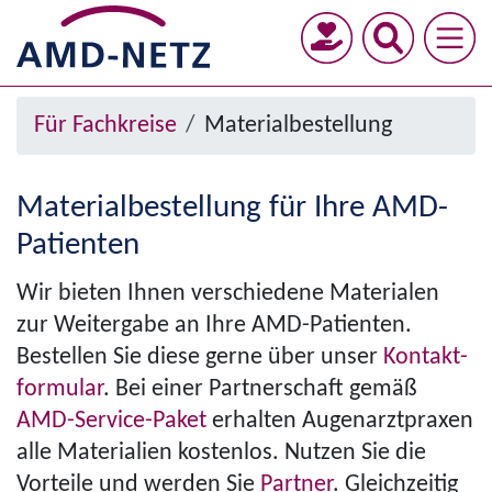
Direkt
zum
Inhalt
Menü
Pfad­
Für Fachkreise
Material­bestellung
anzeigen/ausblenden
na­
vi­
Material­bestellung für Ihre AMD-
ga­
Patienten
tion
Wir bieten Ihnen verschiedene Materialen
zur Weitergabe an Ihre AMD-Patienten.
Bestellen Sie diese gerne über unser
Kon­takt­
for­mu­lar
. Bei einer Partnerschaft gemäß
AMD-Service-Paket
erhalten Auge­n­a­rzt­pra­xen
alle Materialien kostenlos. Nutzen Sie die
Vorteile und werden Sie
Partner
. Gleichzeitig