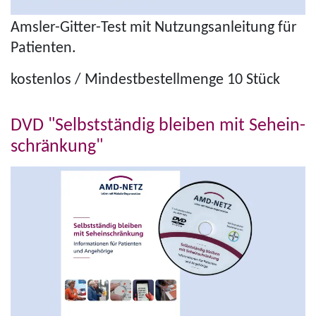
Amsler-Gitter-Test mit Nut­zungs­an­lei­tung für
Patienten.
kostenlos / Min­dest­be­stell­menge 10 Stück
DVD "Selbst­stän­dig bleiben mit Seh­ein­
schränk­ung"