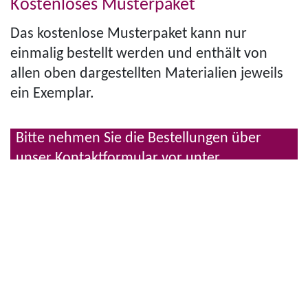
Kostenloses Musterpaket
Das kostenlose Musterpaket kann nur
einmalig bestellt werden und enthält von
allen oben dargestellten Materialien jeweils
ein Exemplar.
Bitte nehmen Sie die Bestellungen über
unser Kon­takt­for­mu­lar vor unter
www.amd-netz.de/Kontakt
Informationen zur Erkrankung
Erklärfilme zur AMD
Die Erkrankung Makula­degeneration
Entstehung und Formen