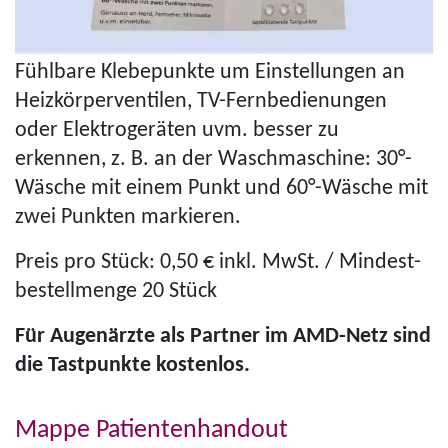
Fühlbare Klebepunkte um Einstellungen an
Heiz­kör­per­ven­ti­len, TV-Fern­be­die­nun­gen
oder Elek­tro­ge­rä­ten uvm. besser zu
erkennen, z. B. an der Waschmaschine: 30°-
Wäsche mit einem Punkt und 60°-Wäsche mit
zwei Punkten markieren.
Preis pro Stück: 0,50 € inkl. MwSt. / Min­dest­
be­stell­menge 20 Stück
Für Augenärzte als Partner im AMD-Netz sind
die Tastpunkte kostenlos.
Mappe Patienten­handout