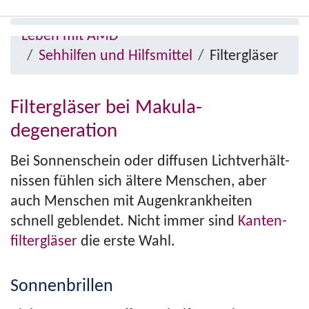
Direkt
Pfad­
zum
Leben mit AMD
Menü
na­
Inhalt
Sehhilfen und Hilfsmittel
Filtergläser
anzeigen/ausblenden
vi­
ga­
Filtergläser bei Makula­
tion
degeneration
Bei Sonnenschein oder diffusen Licht­ver­hält­
nis­sen fühlen sich ältere Menschen, aber
auch Menschen mit Augen­krank­heiten
schnell geblendet. Nicht immer sind
Kanten­
filter­gläser
die erste Wahl.
Sonnenbrillen