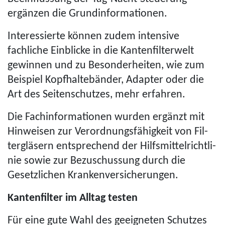
ergänzen die Grund­in­for­ma­ti­o­nen.
Interessierte können zudem intensive
fachliche Einblicke in die Kan­ten­fil­ter­welt
gewinnen und zu Beson­der­hei­ten, wie zum
Beispiel Kopf­hal­te­bän­der, Adapter oder die
Art des Sei­ten­schut­zes, mehr erfahren.
Die Fach­in­for­ma­ti­o­nen wurden ergänzt mit
Hinweisen zur Ver­ord­nungs­fä­hig­keit von Fil­
ter­glä­sern entsprechend der Hilfs­mit­tel­richt­li­
nie sowie zur Bezuschussung durch die
Gesetzlichen Kran­ken­ver­si­che­run­gen.
Kantenfilter im Alltag testen
Für eine gute Wahl des geeigneten Schutzes