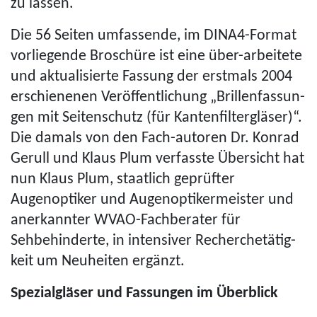
zu lassen.
Die 56 Seiten umfassende, im DINA4-Format
vorliegende Broschüre ist eine über-arbeitete
und aktualisierte Fassung der erstmals 2004
erschienenen Veröffent­lichung „Bril­len­fas­sun­
gen mit Seitenschutz (für Kanten­filter­gläser)“.
Die damals von den Fach-autoren Dr. Konrad
Gerull und Klaus Plum verfasste Übersicht hat
nun Klaus Plum, staatlich geprüfter
Augenoptiker und Augen­op­ti­ker­meis­ter und
anerkannter WVAO-Fachberater für
Sehbehinderte, in intensiver Recher­che­tä­tig­
keit um Neuheiten ergänzt.
Spe­zi­al­glä­ser und Fassungen im Überblick