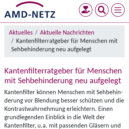
Direkt
zum
Inhalt
Menü
Pfad­
Aktuelles
Aktuelle Nachrichten
anzeigen/ausblenden
na­
Kanten­filter­rat­geber für Menschen mit
vi­
Seh­be­hin­de­rung neu aufgelegt
ga­
tion
Kanten­filter­rat­geber für Menschen
mit Seh­be­hin­de­rung neu aufgelegt
Kantenfilter können Menschen mit Seh­be­hin­
de­rung vor Blendung besser schützen und die
Kon­trast­wahr­neh­mung erleichtern. Einen
grundlegenden Einblick in die Welt der
Kantenfilter, u.a. mit passenden Gläsern und