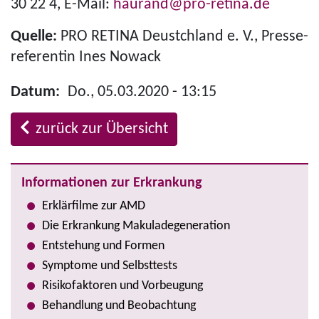
30 22 4, E-Mail:
haurand@pro-retina.de
Quelle:
PRO RETINA Deustchland e. V., Pres­se­
re­fe­ren­tin Ines Nowack
Datum
Do., 05.03.2020 - 13:15
zurück zur Übersicht
Informationen zur Erkrankung
Erklärfilme zur AMD
Die Erkrankung Makula­degeneration
Entstehung und Formen
Symptome und Selbsttests
Risi­ko­fak­to­ren und Vorbeugung
Behandlung und Beobachtung