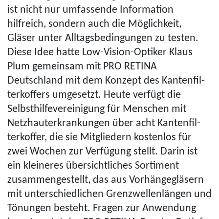
ist nicht nur umfassende Information
hilfreich, sondern auch die Möglichkeit,
Gläser unter All­tags­be­din­gun­gen zu testen.
Diese Idee hatte Low-Vision-Optiker Klaus
Plum gemeinsam mit PRO RETINA
Deutschland mit dem Konzept des Kan­ten­fil­
ter­kof­fers umgesetzt. Heute verfügt die
Selbst­hilfe­ver­einigung für Menschen mit
Netz­haut­erkrankungen über acht Kan­ten­fil­
ter­kof­fer, die sie Mitgliedern kostenlos für
zwei Wochen zur Verfügung stellt. Darin ist
ein kleineres über­sicht­li­ches Sortiment
zusammen­gestellt, das aus Vor­hän­ge­glä­sern
mit unter­schied­lichen Grenz­wel­len­län­gen und
Tönungen besteht. Fragen zur Anwendung