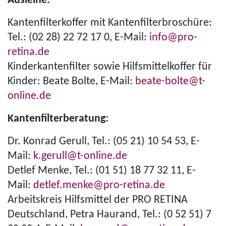
Ausleihe:
Kan­ten­fil­ter­kof­fer mit Kan­ten­fil­ter­bro­schüre:
Tel.: (02 28) 22 72 17 0, E-Mail:
info@pro-
retina.de
Kin­der­kan­ten­fil­ter sowie Hilfs­mit­tel­kof­fer für
Kinder: Beate Bolte, E-Mail:
beate-bolte@t-
online.de
Kan­ten­fil­ter­be­ra­tung:
Dr. Konrad Gerull, Tel.: (05 21) 10 54 53, E-
Mail:
k.gerull@t-online.de
Detlef Menke, Tel.: (01 51) 18 77 32 11, E-
Mail:
detlef.menke@pro-retina.de
Arbeitskreis Hilfsmittel der PRO RETINA
Deutschland, Petra Haurand, Tel.: (0 52 51) 7