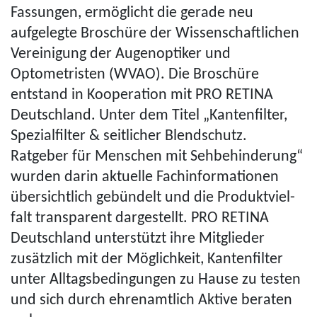
Fassungen, ermöglicht die gerade neu
aufgelegte Broschüre der Wis­sen­schaft­li­chen
Vereinigung der Augenoptiker und
Optometristen (WVAO). Die Broschüre
entstand in Kooperation mit PRO RETINA
Deutschland. Unter dem Titel „Kantenfilter,
Spezialfilter & seitlicher Blendschutz.
Ratgeber für Menschen mit Seh­be­hin­de­rung“
wurden darin aktuelle Fach­in­for­ma­ti­o­nen
übersichtlich gebündelt und die Pro­dukt­viel­
falt transparent dargestellt. PRO RETINA
Deutschland unterstützt ihre Mitglieder
zusätzlich mit der Möglichkeit, Kantenfilter
unter All­tags­be­din­gun­gen zu Hause zu testen
und sich durch ehrenamtlich Aktive beraten