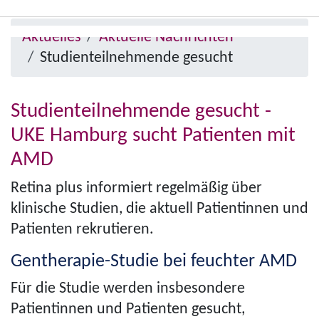
Direkt
Pfad­
zum
Aktuelles
Aktuelle Nachrichten
Menü
na­
Inhalt
Stu­dien­teil­neh­mende gesucht
anzeigen/ausblenden
vi­
ga­
Stu­dien­teil­neh­mende gesucht -
tion
UKE Hamburg sucht Patienten mit
AMD
Retina plus informiert regelmäßig über
klinische Studien, die aktuell Patientinnen und
Patienten rekrutieren.
Gentherapie-Studie bei feuchter AMD
Für die Studie werden insbesondere
Patientinnen und Patienten gesucht,